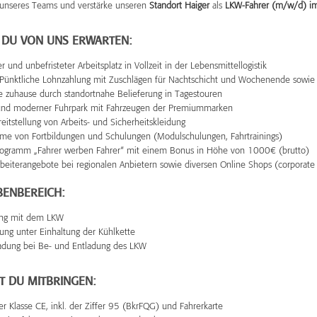
 unseres Teams und verstärke unseren
Standort Haiger
als
LKW-Fahrer (m/w/d) i
 DU VON UNS ERWARTEN:
r und unbefristeter Arbeitsplatz in Vollzeit in der Lebensmittellogistik
 Pünktliche Lohnzahlung mit Zuschlägen für Nachtschicht und Wochenende sowie
e zuhause durch standortnahe Belieferung in Tagestouren
und moderner Fuhrpark mit Fahrzeugen der Premiummarken
eitstellung von Arbeits- und Sicherheitskleidung
me von Fortbildungen und Schulungen (Modulschulungen, Fahrtrainings)
ogramm „Fahrer werben Fahrer“ mit einem Bonus in Höhe von 1000€ (brutto)
arbeiterangebote bei regionalen Anbietern sowie diversen Online Shops (corporate 
BENBEREICH:
ang mit dem LKW
ung unter Einhaltung der Kühlkette
adung bei Be- und Entladung des LKW
T DU MITBRINGEN:
r Klasse CE, inkl. der Ziffer 95 (BkrFQG) und Fahrerkarte