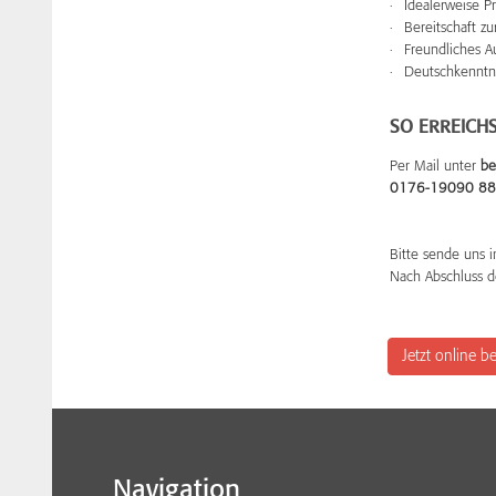
Idealerweise P
Bereitschaft z
Freundliches A
Deutschkenntn
SO ERREICHS
Per Mail unter
be
0176-19090 8
Bitte sende uns i
Nach Abschluss d
Jetzt online 
Navigation