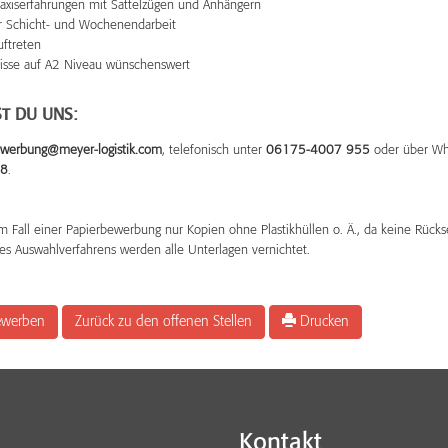
raxiserfahrungen mit Sattelzügen und Anhängern
ur Schicht- und Wochenendarbeit
uftreten
isse auf A2 Niveau wünschenswert
T DU UNS:
werbung@meyer-logistik.com
, telefonisch unter
06175-4007 955
oder über Wh
88
.
m Fall einer Papierbewerbung nur Kopien ohne Plastikhüllen o. Ä., da keine Rücks
es Auswahlverfahrens werden alle Unterlagen vernichtet.
bewerben
Zurück zu den offenen Stellen
Drucken
Kontakt