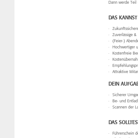
Dann werde Teil
DAS KANNST
Zukunftssichere
Zuverlässige &
(Feier-) Abend
Hochwertiger 
Kostenfreie Ber
Kostenübernah
Empfehlungspr
Attraktive Mit
DEIN AUFGA
Sicherer Umg
Be- und Entlad
Scannen der L
DAS SOLLTES
Führerschein de