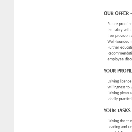
OUR OFFER 
Future-proof an
fair salary wit
free provision 
Well-founded in
Further educat
Recommendation
employee disc
YOUR PROFI
Driving licenc
Willingness to 
Driving pleasu
Ideally practica
YOUR TASKS
Driving the tru
Loading and un