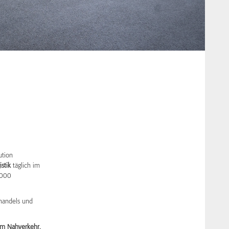
ution
stik
täglich im
.000
lhandels und
im Nahverkehr.