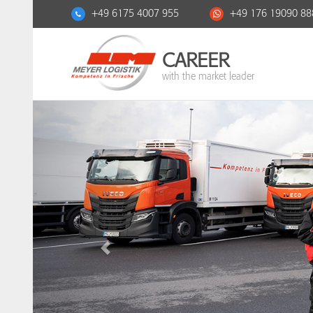
+49 6175 4007 955
+49 176 19090 88
CAREER
with the market leader