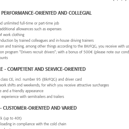
- PERFORMANCE-ORIENTED AND COLLEGIAL
d unlimited full-time or part-time job
h additional allowances such as expenses
of work clothing
duction by trained colleagues and in-house driving trainers
ion and training, among other things according to the BKrFQG, you receive with us
 program "Drivers recruit drivers"; with a bonus of 500€ (please note our condi
ounts
LE - COMPETENT AND SERVICE-ORIENTED
e class CE, incl. number 95 (BkrFQG) and driver card
work shifts and weekends, for which you receive attractive surcharges
re and a friendly appearance
l experience with semitrailers and trailers
 - CUSTOMER-ORIENTED AND VARIED
ck (up to 40t)
loading in compliance with the cold chain