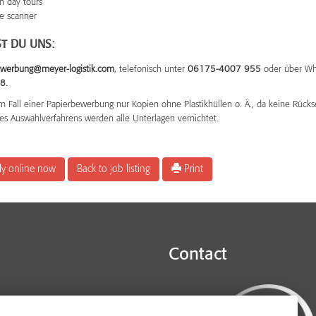
in day tours
he scanner
T DU UNS:
werbung@meyer-logistik.com
, telefonisch unter
06175-4007 955
oder über Wh
8.
m Fall einer Papierbewerbung nur Kopien ohne Plastikhüllen o. Ä., da keine Rücks
es Auswahlverfahrens werden alle Unterlagen vernichtet.
ly online now
Back to job listing
Print
Contact