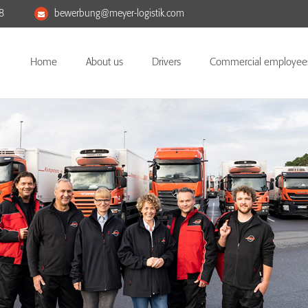
8
bewerbung@meyer-logistik.com
Home
About us
Drivers
Commercial employee