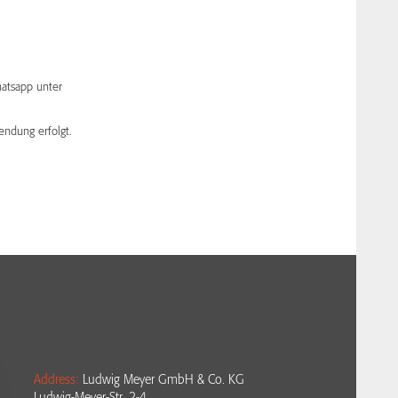
atsapp unter
endung erfolgt.
Address:
Ludwig Meyer GmbH & Co. KG
Ludwig-Meyer-Str. 2-4