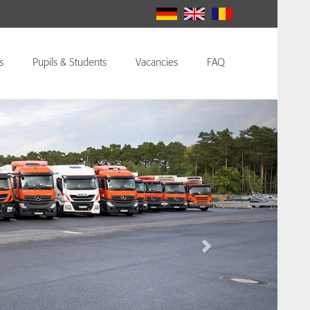
s
Pupils & Students
Vacancies
FAQ