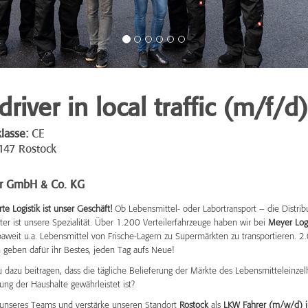
driver in local traffic (m/f/d)
lasse:
CE
147 Rostock
r GmbH & Co. KG
e Logistik ist unser Geschäft!
Ob Lebensmittel- oder Labortransport – die Distrib
er ist unsere Spezialität. Über 1.200 Verteilerfahrzeuge haben wir bei
Meyer Logi
paweit u.a. Lebensmittel von Frische-Lagern zu Supermärkten zu transportieren. 2
 geben dafür ihr Bestes, jeden Tag aufs Neue!
 dazu beitragen, dass die tägliche Belieferung der Märkte des Lebensmitteleinze
ung der Haushalte gewährleistet ist?
unseres Teams und verstärke unseren Standort
Rostock
als
LKW Fahrer (m/w/d) 