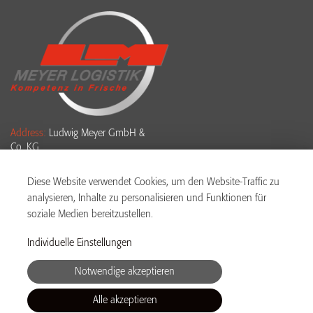
Address:
Ludwig Meyer GmbH &
Co. KG
Ludwig-Meyer-Str. 2-4
61381 Friedrichsdorf
Diese Website verwendet Cookies, um den Website-Traffic zu
analysieren, Inhalte zu personalisieren und Funktionen für
Phone:
+49 6175 4007 955
soziale Medien bereitzustellen.
WhatsApp:
+49 176 19090 888
Individuelle Einstellungen
Email:
bewerbung@meyer-
Notwendige akzeptieren
logistik.com
Alle akzeptieren