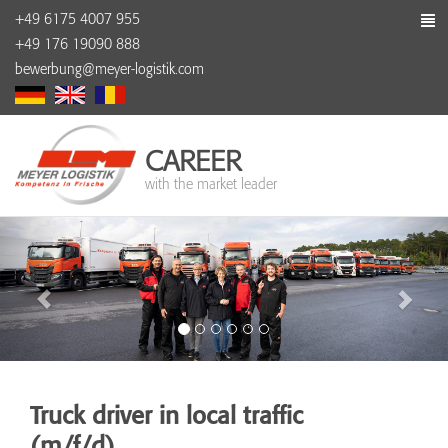
+49 6175 4007 955
+49 176 19090 888
bewerbung@meyer-logistik.com
CAREER
with the market leader
Truck driver in local traffic
(m/f/d)