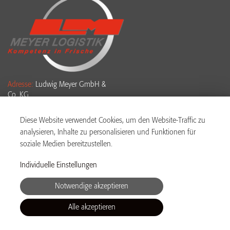
Adresse:
Ludwig Meyer GmbH &
Co. KG
Ludwig-Meyer-Str. 2-4
61381 Friedrichsdorf
Diese Website verwendet Cookies, um den Website-Traffic zu
analysieren, Inhalte zu personalisieren und Funktionen für
Telefon:
+49 6175 4007 955
soziale Medien bereitzustellen.
WhatsApp:
+49 176 19090 888
Individuelle Einstellungen
Email:
bewerbung@meyer-
Notwendige akzeptieren
logistik.com
Alle akzeptieren