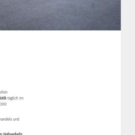
ution
stik
täglich im
.000
lhandels und
m Nahverkehr.