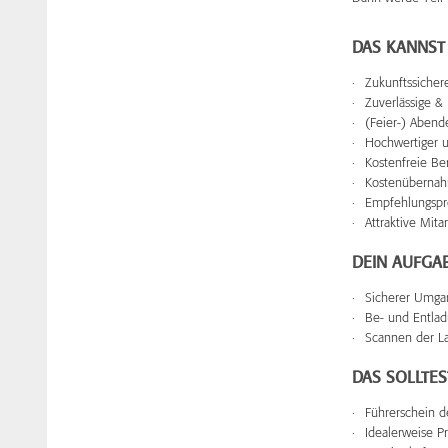
DAS KANNST
Zukunftssichere
Zuverlässige &
(Feier-) Abend
Hochwertiger 
Kostenfreie Ber
Kostenübernah
Empfehlungspr
Attraktive Mit
DEIN AUFGA
Sicherer Umg
Be- und Entlad
Scannen der L
DAS SOLLTES
Führerschein d
Idealerweise P