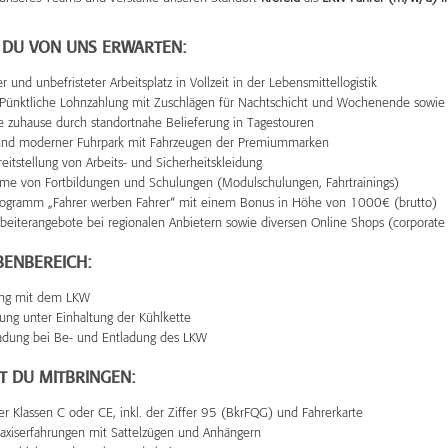
 DU VON UNS ERWARTEN:
r und unbefristeter Arbeitsplatz in Vollzeit in der Lebensmittellogistik
 Pünktliche Lohnzahlung mit Zuschlägen für Nachtschicht und Wochenende sowie
e zuhause durch standortnahe Belieferung in Tagestouren
und moderner Fuhrpark mit Fahrzeugen der Premiummarken
eitstellung von Arbeits- und Sicherheitskleidung
me von Fortbildungen und Schulungen (Modulschulungen, Fahrtrainings)
ogramm „Fahrer werben Fahrer“ mit einem Bonus in Höhe von 1000€ (brutto)
arbeiterangebote bei regionalen Anbietern sowie diversen Online Shops (corporate 
BENBEREICH:
ang mit dem LKW
ung unter Einhaltung der Kühlkette
adung bei Be- und Entladung des LKW
T DU MITBRINGEN:
er Klassen C oder CE, inkl. der Ziffer 95 (BkrFQG) und Fahrerkarte
raxiserfahrungen mit Sattelzügen und Anhängern