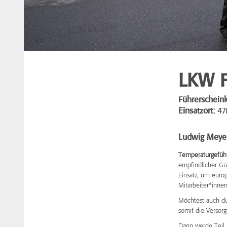
LKW F
Führerscheink
Einsatzort:
478
Ludwig Meye
Temperaturgeführt
empfindlicher Güt
Einsatz, um euro
Mitarbeiter*innen
Möchtest auch du
somit die Versorg
Dann werde Teil 