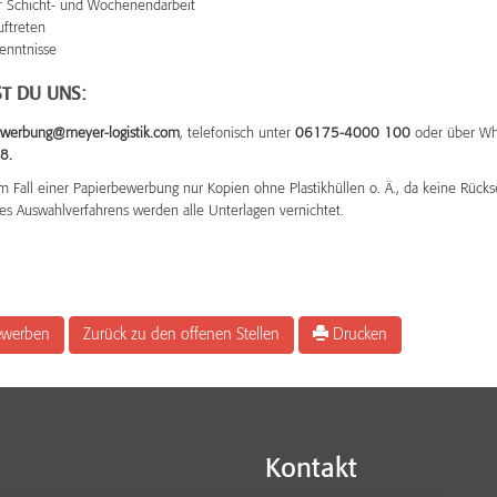
ur Schicht- und Wochenendarbeit
uftreten
enntnisse
T DU UNS:
werbung@meyer-logistik.com
, telefonisch unter
06175-4000 100
oder über Wh
8.
m Fall einer Papierbewerbung nur Kopien ohne Plastikhüllen o. Ä., da keine Rücks
es Auswahlverfahrens werden alle Unterlagen vernichtet.
bewerben
Zurück zu den offenen Stellen
Drucken
Kontakt