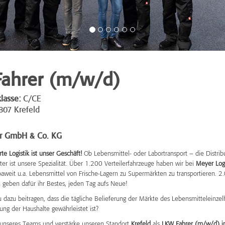
ahrer (m/w/d)
lasse:
C/CE
07 Krefeld
r GmbH & Co. KG
e Logistik ist unser Geschäft!
Ob Lebensmittel- oder Labortransport – die Distrib
er ist unsere Spezialität. Über 1.200 Verteilerfahrzeuge haben wir bei
Meyer Logi
paweit u.a. Lebensmittel von Frische-Lagern zu Supermärkten zu transportieren. 2
 geben dafür ihr Bestes, jeden Tag aufs Neue!
 dazu beitragen, dass die tägliche Belieferung der Märkte des Lebensmitteleinze
ung der Haushalte gewährleistet ist?
unseres Teams und verstärke unseren Standort
Krefeld
als
LKW Fahrer (m/w/d) i