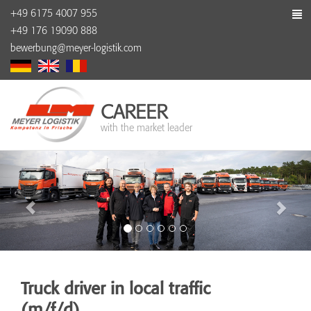
+49 6175 4007 955
+49 176 19090 888
bewerbung@meyer-logistik.com
CAREER
with the market leader
Truck driver in local traffic
(m/f/d)