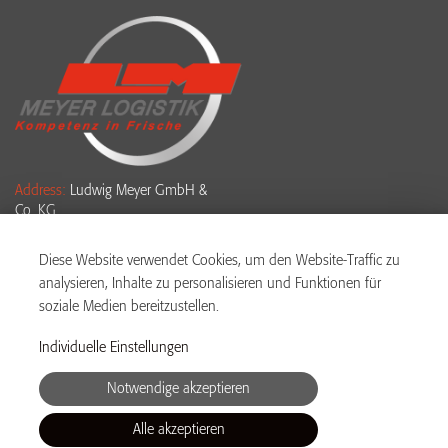
Address:
Ludwig Meyer GmbH &
Co. KG
Ludwig-Meyer-Str. 2-4
61381 Friedrichsdorf
Diese Website verwendet Cookies, um den Website-Traffic zu
analysieren, Inhalte zu personalisieren und Funktionen für
Phone:
+49 6175 4007 955
soziale Medien bereitzustellen.
WhatsApp:
+49 176 19090 888
Individuelle Einstellungen
Email:
bewerbung@meyer-
Notwendige akzeptieren
logistik.com
Alle akzeptieren