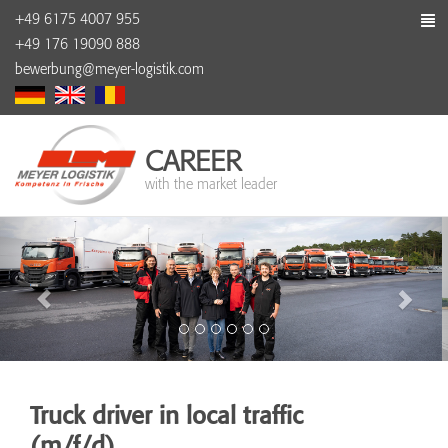
+49 6175 4007 955
+49 176 19090 888
bewerbung@meyer-logistik.com
CAREER
with the market leader
Truck driver in local traffic
(m/f/d)