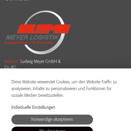
Address:
Ludwig Meyer GmbH &
Co. KG
Ludwig-Meyer-Str. 2-4
61381 Friedrichsdorf
Diese Website verwendet Cookies, um den Website-Traffic zu
analysieren, Inhalte zu personalisieren und Funktionen für
Phone:
+49 6175 4007 955
soziale Medien bereitzustellen.
WhatsApp:
+49 176 19090 888
Individuelle Einstellungen
Email:
bewerbung@meyer-
Notwendige akzeptieren
logistik.com