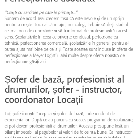
"Crești cu sarcinile pe care le primeşti..."
Suntem de acord. Mai credem însă că este nevoie şi de un sprijin
pentru a crește. Tocmai când ajuți noi colegi, trebuie să deţii stadiul
cel mai nou de cunoștințe și să fi informat de profesioniști în acest
sens. Școlarizările în ceea ce privește condusul, perfecționarea
tehnică, perfecționarea comercială, școlarizările în general, pentru a-i
putea ajuta mai bine pe ceilalți. Toate acestea sunt incluse în oferta de
perfecționare a Meyer Logistik. Mai multe despre oferta noastră de
perfecționare găsiți
aici
.
Șofer de bază, profesionist al
drumurilor, șofer - instructor,
coordonator Locații
Toți șoferii noștri încep ca și șoferi de bază, independent de
experiența lor. După ce au parcurs cu succes programul de școlarizare,
ei pot deveni profesioniști ai drumurilor. Aceasta presupune însă un
bilanț impecabil al pagubelor și valori de folosință bune. Ca instructor