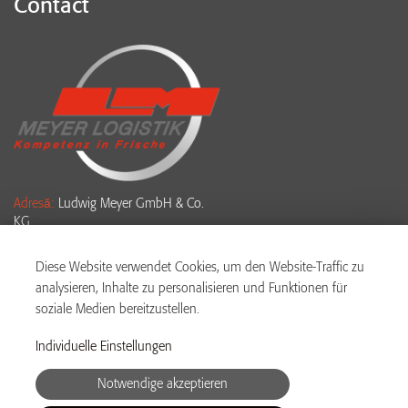
Contact
Adresă:
Ludwig Meyer GmbH & Co.
KG
Ludwig-Meyer-Str. 2-4
61381 Friedrichsdorf
Diese Website verwendet Cookies, um den Website-Traffic zu
analysieren, Inhalte zu personalisieren und Funktionen für
Tel:
+49 6175 4007 955
soziale Medien bereitzustellen.
WhatsApp:
+49 176 19090 888
Individuelle Einstellungen
Email:
bewerbung@meyer-
Notwendige akzeptieren
logistik.com