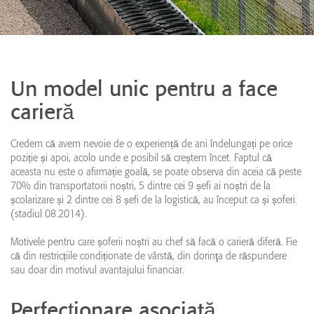
Un model unic pentru a face
carieră
Credem că avem nevoie de o experiență de ani îndelungați pe orice
poziție și apoi, acolo unde e posibil să creștem încet. Faptul că
aceasta nu este o afirmație goală, se poate observa din aceia că peste
70% din transportatorii noștri, 5 dintre cei 9 șefi ai noștri de la
școlarizare și 2 dintre cei 8 șefi de la logistică, au început ca și șoferi.
(stadiul 08.2014).
Motivele pentru care șoferii noștri au chef să facă o carieră diferă. Fie
că din restricțiile condiționate de vârstă, din dorinţa de răspundere
sau doar din motivul avantajului financiar.
Perfecționare asociată