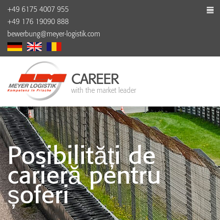
+49 6175 4007 955
+49 176 19090 888
bewerbung@meyer-logistik.com
CAREER
with the market leader
Posibilități de
carieră pentru
șoferi