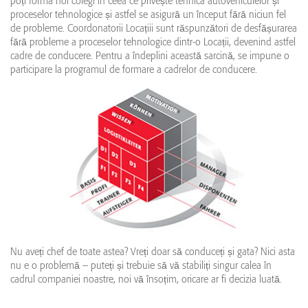
poți forma noi colegi în ceea ce privește tehnica autovehiculelor și
proceselor tehnologice și astfel se asigură un început fără niciun fel
de probleme. Coordonatorii Locațiii sunt răspunzători de desfășurarea
fără probleme a proceselor tehnologice dintr-o Locații, devenind astfel
cadre de conducere. Pentru a îndeplini această sarcină, se impune o
participare la programul de formare a cadrelor de conducere.
Nu aveți chef de toate astea? Vreți doar să conduceți și gata? Nici asta
nu e o problemă – puteți și trebuie să vă stabiliți singur calea în
cadrul companiei noastre, noi vă însoțim, oricare ar fi decizia luată.